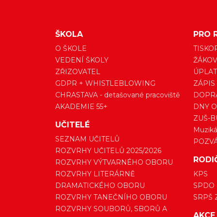
ŠKOLA
PRO 
O ŠKOLE
TISKO
VEDENÍ ŠKOLY
ŽÁKOV
ZŘIZOVATEL
ÚPLAT
GDPR + WHISTLEBLOWING
ZÁPIS
CHRASTAVA - detašované pracoviště
DOPRA
AKADEMIE 55+
DNY O
ZUŠ-B
UČITELÉ
Muzikál
SEZNAM UČITELŮ
POZV
ROZVRHY UČITELŮ 2025/2026
RODI
ROZVRHY VÝTVARNÉHO OBORU
ROZVRHY LITERÁRNĚ
KPS
DRAMATICKÉHO OBORU
SPDO
ROZVRHY TANEČNÍHO OBORU
SRPŠ 
ROZVRHY SOUBORŮ, SBORŮ A
AKCE