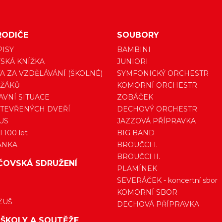
RODIČE
SOUBORY
PISY
BAMBINI
SKÁ KNÍŽKA
JUNIORI
A ZA VZDĚLÁVÁNÍ (ŠKOLNÉ)
SYMFONICKÝ ORCHESTR
 ŽÁKŮ
KOMORNÍ ORCHESTR
VNÍ SITUACE
ZOBÁČEK
TEVŘENÝCH DVEŘÍ
DECHOVÝ ORCHESTR
US
JAZZOVÁ PŘÍPRAVKA
 100 let
BIG BAND
ÁNKA
BROUČCI I.
BROUČCI II.
ČOVSKÁ SDRUŽENÍ
PLAMÍNEK
SEVERÁČEK - koncertní sbor
KOMORNÍ SBOR
ZUŠ
DECHOVÁ PŘÍPRAVKA
 ŠKOLY A SOUTĚŽE