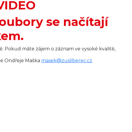
VIDEO
soubory se načítají
kem.
ě. Pokud máte zájem o záznam ve vysoké kvalitě,
ele Ondřeje Maška
masek@zusliberec.cz