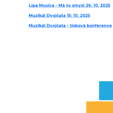
Lípa Musica - Má to smysl 26. 10. 2025
Muzikál Dvojčata 15: 10. 2025
Muzikál Dvojčata - tisková konference