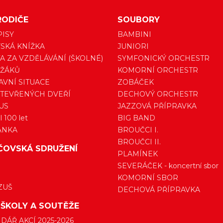
RODIČE
SOUBORY
PISY
BAMBINI
SKÁ KNÍŽKA
JUNIORI
A ZA VZDĚLÁVÁNÍ (ŠKOLNÉ)
SYMFONICKÝ ORCHESTR
 ŽÁKŮ
KOMORNÍ ORCHESTR
VNÍ SITUACE
ZOBÁČEK
TEVŘENÝCH DVEŘÍ
DECHOVÝ ORCHESTR
US
JAZZOVÁ PŘÍPRAVKA
 100 let
BIG BAND
ÁNKA
BROUČCI I.
BROUČCI II.
ČOVSKÁ SDRUŽENÍ
PLAMÍNEK
SEVERÁČEK - koncertní sbor
KOMORNÍ SBOR
ZUŠ
DECHOVÁ PŘÍPRAVKA
 ŠKOLY A SOUTĚŽE
DÁŘ AKCÍ 2025-2026