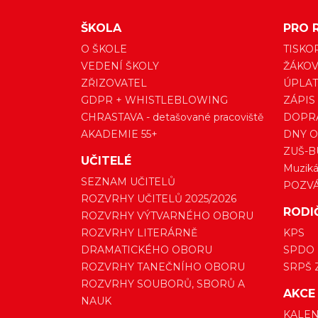
ŠKOLA
PRO 
O ŠKOLE
TISKO
VEDENÍ ŠKOLY
ŽÁKOV
ZŘIZOVATEL
ÚPLAT
GDPR + WHISTLEBLOWING
ZÁPIS
CHRASTAVA - detašované pracoviště
DOPRA
AKADEMIE 55+
DNY O
ZUŠ-B
UČITELÉ
Muzikál
SEZNAM UČITELŮ
POZV
ROZVRHY UČITELŮ 2025/2026
RODI
ROZVRHY VÝTVARNÉHO OBORU
ROZVRHY LITERÁRNĚ
KPS
DRAMATICKÉHO OBORU
SPDO
ROZVRHY TANEČNÍHO OBORU
SRPŠ 
ROZVRHY SOUBORŮ, SBORŮ A
AKCE
NAUK
KALEN