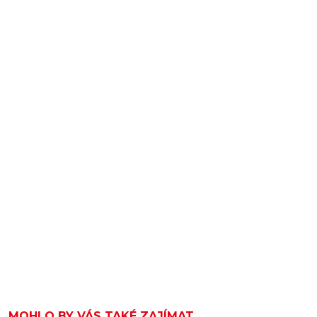
MOHLO BY VÁS TAKÉ ZAJÍMAT