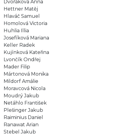
Dvořáková Anna
Hettner Matěj
Hlaváč Samuel
Homolová Victoria
Huhlia Illia
Josefíková Mariana
Keller Radek
Kujínková Kateřina
Lvončík Ondřej
Mader Filip
Mártonová Monika
Mildorf Amálie
Moravcová Nicola
Moudrý Jakub
Netáhlo František
Plešinger Jakub
Raiminius Daniel
Ranawat Arian
Stebel Jakub