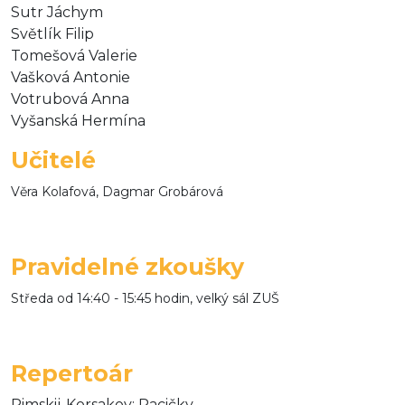
Sutr Jáchym
Světlík Filip
Tomešová Valerie
Vašková Antonie
Votrubová Anna
Vyšanská Hermína
Učitelé
Věra Kolafová, Dagmar Grobárová
Pravidelné zkoušky
Středa od 14:40 - 15:45 hodin, velký sál ZUŠ
Repertoár
Rimskij-Korsakov: Pacičky