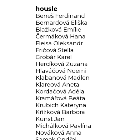
housle
Beneš Ferdinand
Bernardová Eliška
Blažková Emílie
Čermáková Hana
Fleisa Oleksandr
Fričová Stella
Grobár Karel
Hercíková Zuzana
Hlaváčová Noemi
Klabanová Madlen
Klareová Aneta
Kordačová Adéla
Kramářová Beáta
Krubich Kateryna
Křížková Barbora
Kunst Jan
Michálková Pavlína
Nováková Anna
Samek Ondřej