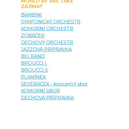
MOHLO BY VÁS TAKÉ
ZAJÍMAT
BAMBINI
SYMFONICKÝ ORCHESTR
KOMORNÍ ORCHESTR
ZOBÁČEK
DECHOVÝ ORCHESTR
JAZZOVÁ PŘÍPRAVKA
BIG BAND
BROUČCI I.
BROUČCI II.
PLAMÍNEK
SEVERÁČEK - koncertní sbor
KOMORNÍ SBOR
DECHOVÁ PŘÍPRAVKA