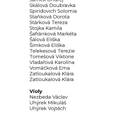
Skálová Doubravka
Spiridovich Solomia
Staňková Dorota
Stárková Tereza
Stojka Kamila
Šafránková Markéta
Šálová Eliška
Šimková Eliška
Telekesová Terezie
Tomešová Viktorie
Vladařová Karolína
Vomáčková Ema
Zatloukalová Klára
Zatloukalová Klára
Violy
Nezbeda Václav
Uhýrek Mikuláš
Uhýrek Vojtěch