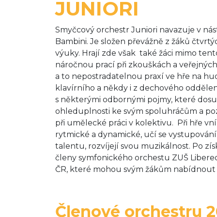
JUNIORI
Smyčcový orchestr Juniori navazuje v nást
Bambini. Je složen převážně z žáků čtvrtý
výuky. Hrají zde však také žáci mimo tento
náročnou prací při zkouškách a veřejnýc
a to nepostradatelnou praxí ve hře na hud
klavírního a někdy i z dechového odděle
s některými odbornými pojmy, které dosud 
ohleduplnosti ke svým spoluhráčům a pozn
při umělecké práci v kolektivu. Při hře v
rytmické a dynamické, učí se vystupování 
talentu, rozvíjejí svou muzikálnost. Po z
členy symfonického orchestu ZUŠ Liberec
ČR, které mohou svým žákům nabídnout ú
Členové orchestru 2