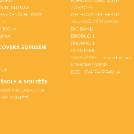
 ŽÁKŮ
KOMORNÍ ORCHESTR
VNÍ SITUACE
ZOBÁČEK
TEVŘENÝCH DVEŘÍ
DECHOVÝ ORCHESTR
US
JAZZOVÁ PŘÍPRAVKA
 100 let
BIG BAND
ÁNKA
BROUČCI I.
BROUČCI II.
ČOVSKÁ SDRUŽENÍ
PLAMÍNEK
SEVERÁČEK - koncertní sbor
KOMORNÍ SBOR
ZUŠ
DECHOVÁ PŘÍPRAVKA
 ŠKOLY A SOUTĚŽE
DÁŘ AKCÍ 2025-2026
DKY SOUTĚŽÍ