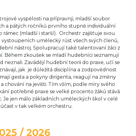
rojové vyspělosti na přípravný, mladší soubor
ch a pátých ročníků prvního stupně individuální
 rámec (mladší i starší). Orchestr zajišťuje svou
h vystoupeních umělecký růst všech svých členů,
ební nástroj. Spolupracují také talentovaní žáci z
ní. Během zkoušek se mladí hudebníci seznamují
neznali. Zavádějí hudební teorii do praxe, učí se
ávají, jak je důležitá disciplína a zodpovědnost
nímají gesta a pokyny dirigenta, reagují na změny
a chování na jevišti. Tím vším, podle míry svého
ískání potřebné praxe se velké procento žáků stává
. Je jen málo základních uměleckých škol v celé
čast v tak velkém orchestru.
025 / 2026