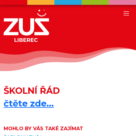
ŠKOLNÍ ŘÁD
čtěte zde...
MOHLO BY VÁS TAKÉ ZAJÍMAT