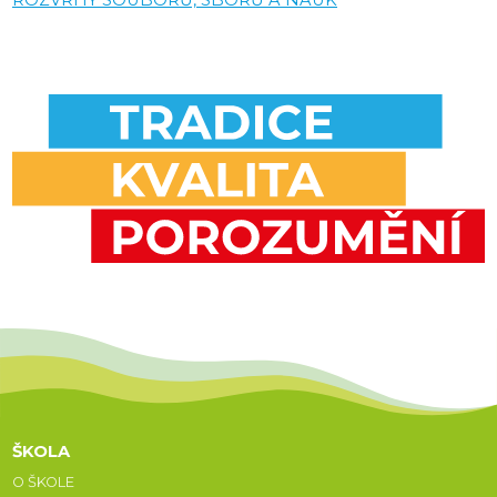
ROZVRHY SOUBORŮ, SBORŮ A NAUK
ŠKOLA
O ŠKOLE