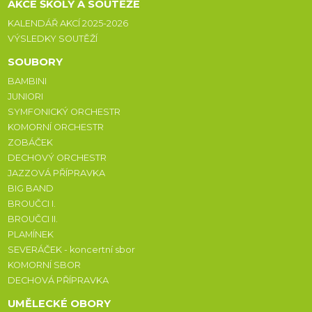
AKCE ŠKOLY A SOUTĚŽE
KALENDÁŘ AKCÍ 2025-2026
VÝSLEDKY SOUTĚŽÍ
SOUBORY
BAMBINI
JUNIORI
SYMFONICKÝ ORCHESTR
KOMORNÍ ORCHESTR
ZOBÁČEK
DECHOVÝ ORCHESTR
JAZZOVÁ PŘÍPRAVKA
BIG BAND
BROUČCI I.
BROUČCI II.
PLAMÍNEK
SEVERÁČEK - koncertní sbor
KOMORNÍ SBOR
DECHOVÁ PŘÍPRAVKA
UMĚLECKÉ OBORY