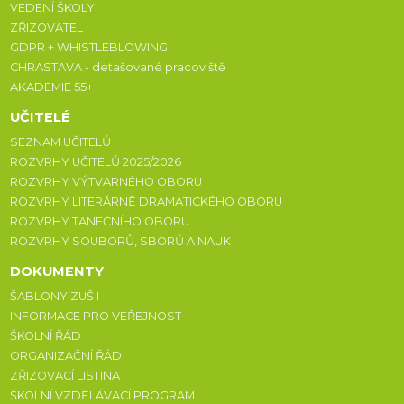
VEDENÍ ŠKOLY
ZŘIZOVATEL
GDPR + WHISTLEBLOWING
CHRASTAVA - detašované pracoviště
AKADEMIE 55+
UČITELÉ
SEZNAM UČITELŮ
ROZVRHY UČITELŮ 2025/2026
ROZVRHY VÝTVARNÉHO OBORU
ROZVRHY LITERÁRNĚ DRAMATICKÉHO OBORU
ROZVRHY TANEČNÍHO OBORU
ROZVRHY SOUBORŮ, SBORŮ A NAUK
DOKUMENTY
ŠABLONY ZUŠ I
INFORMACE PRO VEŘEJNOST
ŠKOLNÍ ŘÁD
ORGANIZAČNÍ ŘÁD
ZŘIZOVACÍ LISTINA
ŠKOLNÍ VZDĚLÁVACÍ PROGRAM