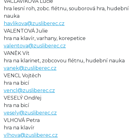
VÁCLAVÍKOVÁ Lucie
hra lesní roh, zobc. flétnu, souborová hra, hudební
nauka
havlikova@zusliberec.cz
VALENTOVÁ Julie
hra na klavír, varhany, korepetice
valentova@zusliberec.cz
VANĚK Vít
hra na klarinet, zobcovou flétnu, hudební nauka
vanek@zusliberec.cz
VENCL Vojtěch
hra na bicí
vencl@zusliberec.cz
VESELÝ Ondřej
hra na bicí
vesely@zusliberec.cz
VLHOVÁ Petra
hra na klavír
vlhova@zusliberec.cz