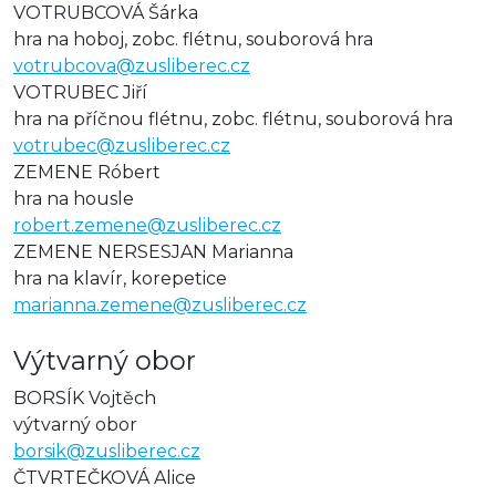
VOTRUBCOVÁ Šárka
hra na hoboj, zobc. flétnu, souborová hra
votrubcova@zusliberec.cz
VOTRUBEC Jiří
hra na příčnou flétnu, zobc. flétnu, souborová hra
votrubec@zusliberec.cz
ZEMENE Róbert
hra na housle
robert.zemene@zusliberec.cz
ZEMENE NERSESJAN Marianna
hra na klavír, korepetice
marianna.zemene@zusliberec.cz
Výtvarný obor
BORSÍK Vojtěch
výtvarný obor
borsik@zusliberec.cz
ČTVRTEČKOVÁ Alice