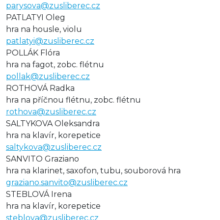
parysova@zusliberec.cz
PATLATYI Oleg
hra na housle, violu
patlatyi@zusliberec.cz
POLLÁK Flóra
hra na fagot, zobc. flétnu
pollak@zusliberec.cz
ROTHOVÁ Radka
hra na příčnou flétnu, zobc. flétnu
rothova@zusliberec.cz
SALTYKOVA Oleksandra
hra na klavír, korepetice
saltykova@zusliberec.cz
SANVITO Graziano
hra na klarinet, saxofon, tubu, souborová hra
graziano.sanvito@zusliberec.cz
STEBLOVÁ Irena
hra na klavír, korepetice
steblova@zusliberec.cz