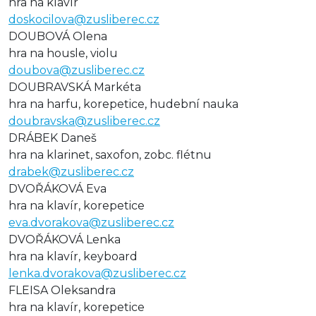
hra na klavír
doskocilova@zusliberec.cz
DOUBOVÁ Olena
hra na housle, violu
doubova@zusliberec.cz
DOUBRAVSKÁ Markéta
hra na harfu, korepetice, hudební nauka
doubravska@zusliberec.cz
DRÁBEK Daneš
hra na klarinet, saxofon, zobc. flétnu
drabek@zusliberec.cz
DVOŘÁKOVÁ Eva
hra na klavír, korepetice
eva.dvorakova@zusliberec.cz
DVOŘÁKOVÁ Lenka
hra na klavír, keyboard
lenka.dvorakova@zusliberec.cz
FLEISA Oleksandra
hra na klavír, korepetice