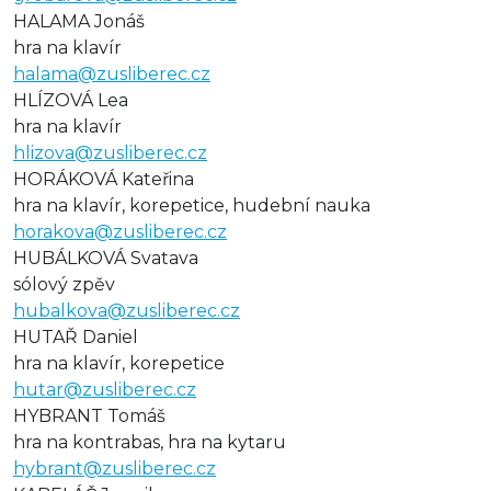
HALAMA Jonáš
hra na klavír
halama@zusliberec.cz
HLÍZOVÁ Lea
hra na klavír
hlizova@zusliberec.cz
HORÁKOVÁ Kateřina
hra na klavír, korepetice, hudební nauka
horakova@zusliberec.cz
HUBÁLKOVÁ Svatava
sólový zpěv
hubalkova@zusliberec.cz
HUTAŘ Daniel
hra na klavír, korepetice
hutar@zusliberec.cz
HYBRANT Tomáš
hra na kontrabas, hra na kytaru
hybrant@zusliberec.cz