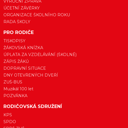
VÝROČNÍ ZPRÁVA
ÚČETNÍ ZÁVĚRKY
ORGANIZACE ŠKOLNÍHO ROKU
RADA ŠKOLY
PRO RODIČE
TISKOPISY
ŽÁKOVSKÁ KNÍŽKA
ÚPLATA ZA VZDĚLÁVÁNÍ (ŠKOLNÉ)
ZÁPIS ŽÁKŮ
DOPRAVNÍ SITUACE
DNY OTEVŘENÝCH DVEŘÍ
ZUŠ-BUS
Muzikál 100 let
POZVÁNKA
RODIČOVSKÁ SDRUŽENÍ
KPS
SPDO