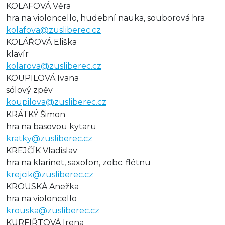
KOLAFOVÁ Věra
hra na violoncello, hudební nauka, souborová hra
kolafova@zusliberec.cz
KOLÁŘOVÁ Eliška
klavír
kolarova@zusliberec.cz
KOUPILOVÁ Ivana
sólový zpěv
koupilova@zusliberec.cz
KRÁTKÝ Šimon
hra na basovou kytaru
kratky@zusliberec.cz
KREJČÍK Vladislav
hra na klarinet, saxofon, zobc. flétnu
krejcik@zusliberec.cz
KROUSKÁ Anežka
hra na violoncello
krouska@zusliberec.cz
KURFIŘTOVÁ Irena