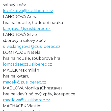
sólový zpěv
kurfirtova@zusliberec.cz
LANGROVÁ Anna
hra na housle, hudební nauka
langrova@zusliberec.cz
LANGROVÁ Silvie
sborový a sólový zpěv
silvie.langrova@zusliberec.cz
LOMTADZE Natela
hra na housle, souborová hra
lomtadze@zusliberec.cz
MACEK Maximilián
hra na kytaru
macek@zusliberec.cz
MÁDLOVÁ Monika (Chrastava)
hra na klavír, sólový zpěv, korepetice
madlova@zusliberec.cz
MACHÁČEK Vlastimil