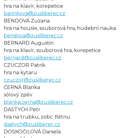
hra na klavír, korepetice
barinkova@zusliberec.cz
BENDOVÁ Zuzana
hra na housle, souborová hra, hudební nauka
bendova@zusliberec.cz
BERNARD Augustin
hra na klavír, souborová hra, korepetice
bernard@zusliberec.cz
CZUCZOR Patrik
hra na kytaru
czuczor@zusliberec.cz
ČERNÁ Blanka
sólový zpěv
blanka.cerna@zusliberec.cz
DASTYCH Petr
hra na trubku, zobc. flétnu
dastych@zusliberec.cz
DOSKOČILOVÁ Daniela