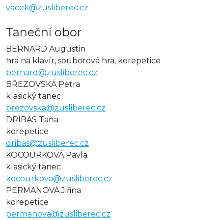
vacek@zusliberec.cz
Taneční obor
BERNARD Augustin
hra na klavír, souborová hra, korepetice
bernard@zusliberec.cz
BŘEZOVSKÁ Petra
klasický tanec
brezovska@zusliberec.cz
DRIBAS Taňa
korepetice
dribas@zusliberec.cz
KOCOURKOVÁ Pavla
klasický tanec
kocourkova@zusliberec.cz
PERMANOVÁ Jiřina
korepetice
permanova@zusliberec.cz