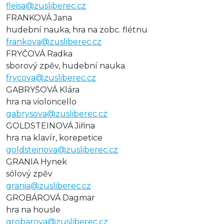
fleisa@zusliberec.cz
FRANKOVÁ Jana
hudební nauka, hra na zobc. flétnu
frankova@zusliberec.cz
FRYČOVÁ Radka
sborový zpěv, hudební nauka
frycova@zusliberec.cz
GABRYŠOVÁ Klára
hra na violoncello
gabrysova@zusliberec.cz
GOLDSTEINOVÁ Jiřina
hra na klavír, korepetice
goldsteinova@zusliberec.cz
GRANIA Hynek
sólový zpěv
grania@zusliberec.cz
GROBÁROVÁ Dagmar
hra na housle
grobarova@zusliberec.cz