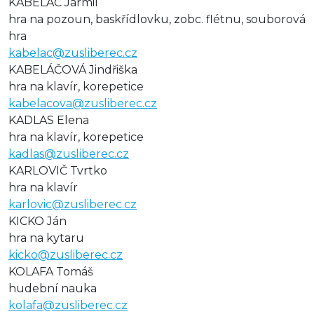
KABELÁČ Jarmil
hra na pozoun, baskřídlovku, zobc. flétnu, souborová
hra
kabelac@zusliberec.cz
KABELÁČOVÁ Jindřiška
hra na klavír, korepetice
kabelacova@zusliberec.cz
KADLAS Elena
hra na klavír, korepetice
kadlas@zusliberec.cz
KARLOVIČ Tvrtko
hra na klavír
karlovic@zusliberec.cz
KICKO Ján
hra na kytaru
kicko@zusliberec.cz
KOLAFA Tomáš
hudební nauka
kolafa@zusliberec.cz