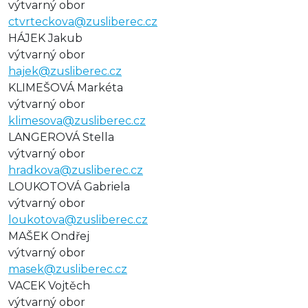
výtvarný obor
ctvrteckova@zusliberec.cz
HÁJEK Jakub
výtvarný obor
hajek@zusliberec.cz
KLIMEŠOVÁ Markéta
výtvarný obor
klimesova@zusliberec.cz
LANGEROVÁ Stella
výtvarný obor
hradkova@zusliberec.cz
LOUKOTOVÁ Gabriela
výtvarný obor
loukotova@zusliberec.cz
MAŠEK Ondřej
výtvarný obor
masek@zusliberec.cz
VACEK Vojtěch
výtvarný obor