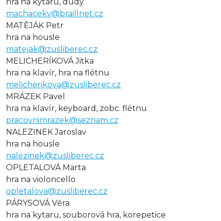
hra na kytaru, dudy
machacekv@braillnet.cz
MATĚJÁK Petr
hra na housle
matejak@zusliberec.cz
MELICHERÍKOVÁ Jitka
hra na klavír, hra na flétnu
melicherikova@zusliberec.cz
MRÁZEK Pavel
hra na klavír, keyboard, zobc. flétnu
pracovnimrazek@seznam.cz
NALEZINEK Jaroslav
hra na housle
nalezinek@zusliberec.cz
OPLETALOVÁ Marta
hra na violoncello
opletalova@zusliberec.cz
PÁRYSOVÁ Věra
hra na kytaru, souborová hra, korepetice