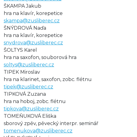
ŠKAMPA Jakub
hra na klavír, korepetice
skampa@zusliberec.cz
ŠNÝDROVÁ Naďa
hra na klavír, korepetice
snydrova@zusliberec.cz
ŠOLTYS Karel
hra na saxofon, souborová hra
soltys@zusliberec.cz
TIPEK Miroslav
hra na klarinet, saxofon, zobc. flétnu
tipek@zusliberec.cz
TIPKOVÁ Zuzana
hra na hoboj, zobc. flétnu
tipkova@zusliberec.cz
TOMEŇUKOVÁ Eliška
sborový zpěv, pěvecký interpr. seminář
tomenukova@zusliberec.cz